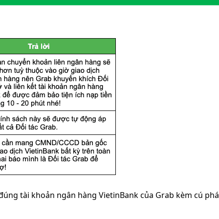
ào đúng tài khoản ngân hàng VietinBank của Grab kèm cú ph