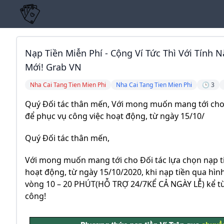
Nạp Tiền Miễn Phí - Cộng Ví Tức Thì Với Tín
Mới! Grab VN
Nha Cai Tang Tien Mien Phi
Nha Cai Tang Tien Mien Phi
🕒 3
Quý Đối tác thân mến, Với mong muốn mang tới cho Đ
để phục vụ công việc hoạt động, từ ngày 15/10/
Quý Đối tác thân mến,
Với mong muốn mang tới cho Đối tác lựa chọn nạp ti
hoạt động, từ ngày 15/10/2020, khi nạp tiền qua hì
vòng 10 – 20 PHÚT(HỖ TRỢ 24/7KỂ CẢ NGÀY LỄ) kể t
công!