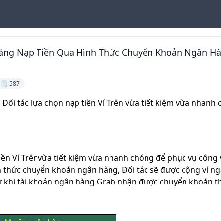
h Năng Nạp Tiền Qua Hình Thức Chuyển Khoản Ngân H
🗒️ 587
ối tác lựa chọn nạp tiền Ví Trên vừa tiết kiệm vừa nhanh
ền Ví Trênvừa tiết kiệm vừa nhanh chóng để phục vụ công 
nh thức chuyển khoản ngân hàng, Đối tác sẽ được cộng ví ng
ừ khi tài khoản ngân hàng Grab nhận được chuyển khoản t