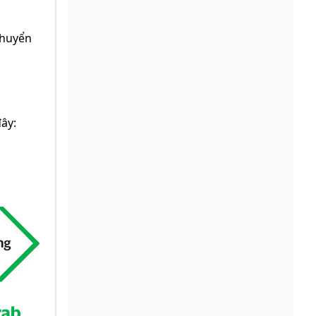
chuyển
ây: